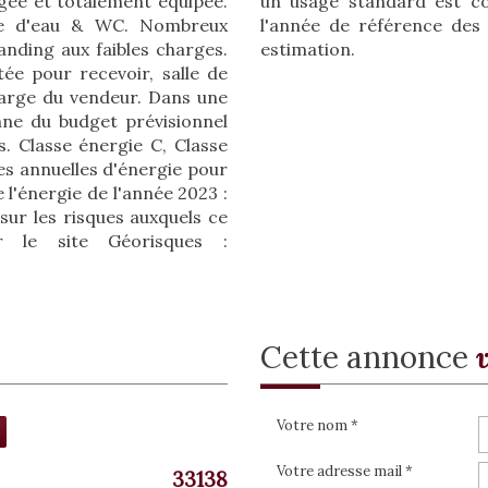
un usage standard est c
agée et totalement équipée.
l'année de référence des p
lle d'eau & WC. Nombreux
estimation.
nding aux faibles charges.
tée pour recevoir, salle de
harge du vendeur. Dans une
ne du budget prévisionnel
. Classe énergie C, Classe
s annuelles d'énergie pour
 l'énergie de l'année 2023 :
sur les risques auxquels ce
r le site Géorisques :
cette annonce
Votre nom *
Votre adresse mail *
33138