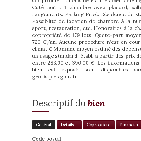
sur jardinet. La cuisine est très bien amén
Coté nuit : 1 chambre avec placard, sa
rangements. Parking Privé. Résidence de sta
Possibilité de location de chambre à la nui
sport, restauration, etc. Honoraires à la c
copropriété de 179 lots. Quote-part moyen
720 €/an. Aucune procédure n'est en cours
climat C Montant moyen estimé des dépense
un usage standard, établi à partir des prix de
entre 288.00 et 390.00 €. Les informations 
bien est exposé sont disponibles su
georisques.gouv.fr.
descriptif du
bien
Général
Détails +
Copropriété
Financier
Code postal