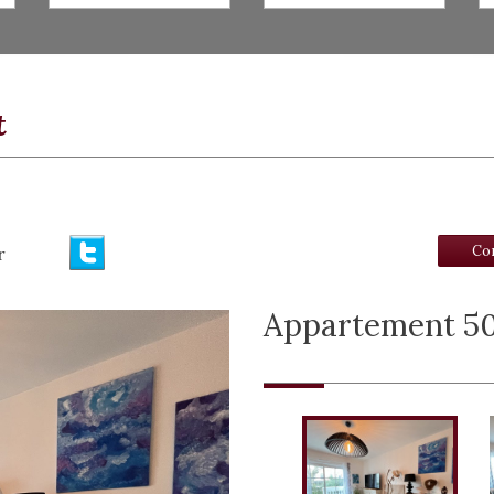
t
Co
r
appartement 50